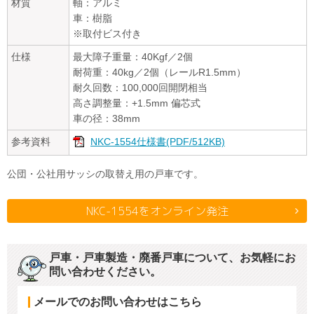
材質
軸：アルミ
車：樹脂
※取付ビス付き
仕様
最大障子重量：40Kgf／2個
耐荷重：40kg／2個（レールR1.5mm）
耐久回数：100,000回開閉相当
高さ調整量：+1.5mm 偏芯式
車の径：38mm
参考資料
NKC-1554仕様書(PDF/512KB)
公団・公社用サッシの取替え用の戸車です。
NKC-1554をオンライン発注
戸車・戸車製造・廃番戸車について、お気軽にお
問い合わせください。
メールでのお問い合わせはこちら